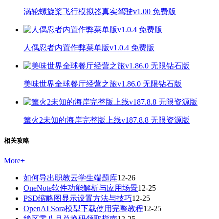
涡轮螺旋桨飞行模拟器真实驾驶v1.00 免费版
人偶忍者内置作弊菜单版v1.0.4 免费版
美味世界全球餐厅经营之旅v1.86.0 无限钻石版
篝火2未知的海岸完整版上线v187.8.8 无限资源版
相关攻略
More
+
如何导出职教云学生端题库
12-26
OneNote软件功能解析与应用场景
12-25
PSD缩略图显示设置方法与技巧
12-25
OpenAI Sora模型下载使用完整教程
12-25
绝区零八月兑换码领取指南
12-25