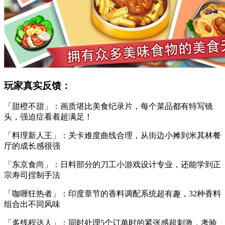
玩家真实反馈：
「甜橙不甜」：画质堪比美食纪录片，每个菜品都有特写镜
头，强迫症看着超满足！
「料理新人王」：关卡难度曲线合理，从街边小摊到米其林餐
厅的成长感很强
「东京食尚」：日料部分的刀工小游戏设计专业，还能学到正
宗寿司捏制手法
「咖喱狂热者」：印度章节的香料调配系统超有趣，32种香料
组合出不同风味
「多线程达人」：同时处理5个订单时的紧张感超刺激，考验