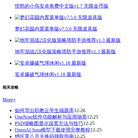
愤怒的小鸟安卓免费中文版v1.7 无限金币版
梦幻花园内置菜单版v7.5.0 无限道具版
地牢混战2汉化版策略塔防手游推荐v1.3 最新版
安卓爆破气球休闲v1.18 最新版
相关攻略
More
+
如何导出职教云学生端题库
12-26
OneNote软件功能解析与应用场景
12-25
PSD缩略图显示设置方法与技巧
12-25
OpenAI Sora模型下载使用完整教程
12-25
绝区零八月兑换码领取指南
12-25