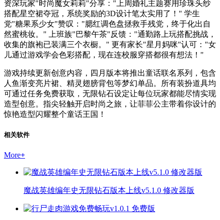
资深玩家"时尚魔女莉莉"分享："上周婚礼主题赛用珍珠头纱
搭配星空裙夺冠，系统奖励的3D设计笔太实用了！" 学生
党"糖果系少女"赞叹："腮红调色盘拯救手残党，终于化出自
然蜜桃妆。" 上班族"巴黎午茶"反馈："通勤路上玩搭配挑战，
收集的旗袍已装满三个衣橱。" 更有家长"星月妈咪"认可："女
儿通过游戏学会色彩搭配，现在连校服穿搭都很有想法！"
游戏持续更新创意内容，四月版本将推出童话联名系列，包含
人鱼渐变亮片裙、精灵翅膀背包等梦幻单品。所有装扮道具均
可通过任务免费获取，无限钻石设定让每位玩家都能尽情实现
造型创意。指尖轻触开启时尚之旅，让菲菲公主带着你设计的
惊艳造型闪耀整个童话王国！
相关软件
More
+
魔战英雄编年史无限钻石版本上线v5.1.0 修改器版