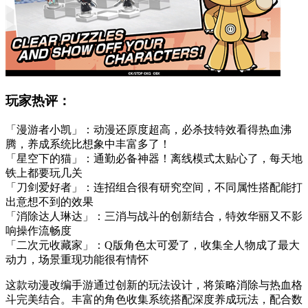
玩家热评：
「漫游者小凯」：动漫还原度超高，必杀技特效看得热血沸
腾，养成系统比想象中丰富多了！
「星空下的猫」：通勤必备神器！离线模式太贴心了，每天地
铁上都要玩几关
「刀剑爱好者」：连招组合很有研究空间，不同属性搭配能打
出意想不到的效果
「消除达人琳达」：三消与战斗的创新结合，特效华丽又不影
响操作流畅度
「二次元收藏家」：Q版角色太可爱了，收集全人物成了最大
动力，场景重现功能很有情怀
这款动漫改编手游通过创新的玩法设计，将策略消除与热血格
斗完美结合。丰富的角色收集系统搭配深度养成玩法，配合数