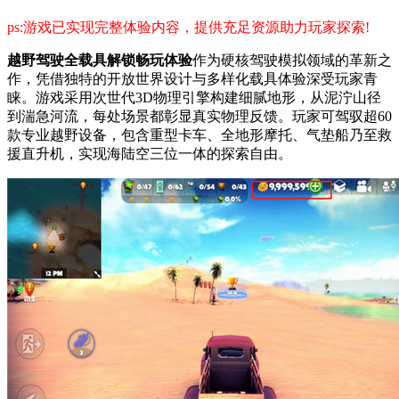
ps:游戏已实现完整体验内容，提供充足资源助力玩家探索!
越野驾驶全载具解锁畅玩体验
作为硬核驾驶模拟领域的革新之
作，凭借独特的开放世界设计与多样化载具体验深受玩家青
睐。游戏采用次世代3D物理引擎构建细腻地形，从泥泞山径
到湍急河流，每处场景都彰显真实物理反馈。玩家可驾驭超60
款专业越野设备，包含重型卡车、全地形摩托、气垫船乃至救
援直升机，实现海陆空三位一体的探索自由。