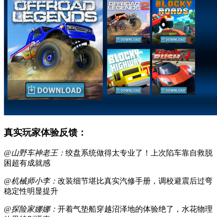
真实玩家体验反馈：
@山野车神老王：
绞盘系统做得太专业了！上次陷车靠自救脱
困超有成就感
@机械师小李：
改装细节堪比真实汽修手册，调校避震后过弯
稳定性明显提升
@探险家娜娜：
开着气垫船穿越沼泽地的体验绝了，水花物理