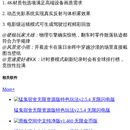
1. 4K材质包选项满足高端设备画质需求
2. 动态光影系统实现真实反射与体积雾效果
3. 电影级运镜模式可生成驾驶过程精彩回放
@硬核玩家大雄：
物理引擎确实惊艳，翻车时零件散落轨迹都
符合力学规律
@风景党小雨：
开着皮卡在落日余晖中穿越沙漠的场景直接截
图当壁纸
@竞速爱好者KK：
计时赛模式刷新纪录时会有全球排行榜，
竞技性拉满
相关软件
More
+
猛鬼宿舍无限资源版特色玩法v2.5.4 无限闪电版