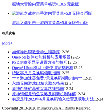
掘地大冒险内置菜单畅玩v1.0.5 无敌版
混乱之战射击手游内置菜单v5.0 无限金币版
相关攻略
More
+
如何导出职教云学生端题库
12-26
OneNote软件功能解析与应用场景
12-25
PSD缩略图显示设置方法与技巧
12-25
OpenAI Sora模型下载使用完整教程
12-25
绝区零八月兑换码领取指南
12-25
**奇游加速器免费7天兑换码领取指南**
12-25
永劫无间游戏ID精选取名指南
12-24
原神白铁矿高效采集路线指南
12-24
原神锖假龙钓鱼攻略及刷新机制详解
12-24
实况足球2023年6月兑换码输入位置及获取方法
12-24
Copyright 2013-
2026
m.smxxsy.cn All Rights Reserved.