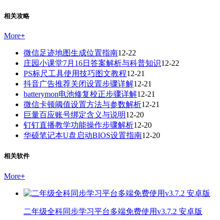
相关攻略
More
+
微信足迹地图生成位置指南
12-22
庄园小课堂7月16日答案解析与科普知识
12-22
PS标尺工具使用技巧图文教程
12-21
抖音广告推荐关闭设置步骤详解
12-21
batterymon电池修复校正步骤详解
12-21
微信卡顿阈值设置方法与参数解析
12-21
巨量百应账号绑定含义与说明
12-20
钉钉直播教学功能操作步骤解析
12-20
华硕笔记本U盘启动BIOS设置指南
12-20
相关软件
More
+
二年级全科同步学习平台多端免费使用v3.7.2 安卓版