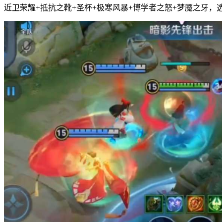
近卫荣耀+抵抗之靴+圣杯+极寒风暴+博学者之怒+梦魇之牙