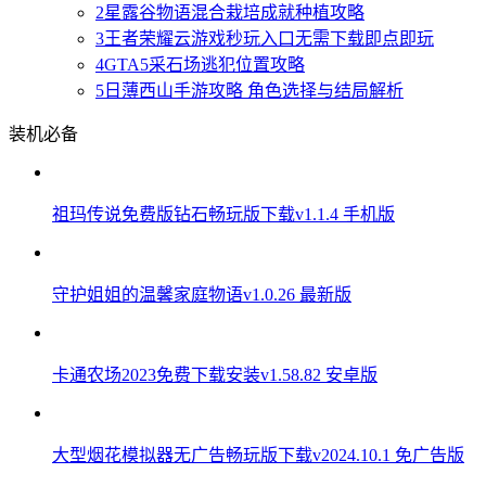
2
星露谷物语混合栽培成就种植攻略
3
王者荣耀云游戏秒玩入口无需下载即点即玩
4
GTA5采石场逃犯位置攻略
5
日薄西山手游攻略 角色选择与结局解析
装机必备
祖玛传说免费版钻石畅玩版下载v1.1.4 手机版
守护姐姐的温馨家庭物语v1.0.26 最新版
卡通农场2023免费下载安装v1.58.82 安卓版
大型烟花模拟器无广告畅玩版下载v2024.10.1 免广告版