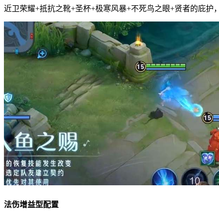
近卫荣耀+抵抗之靴+圣杯+极寒风暴+不死鸟之眼+贤者的庇护
法伤增益型配置