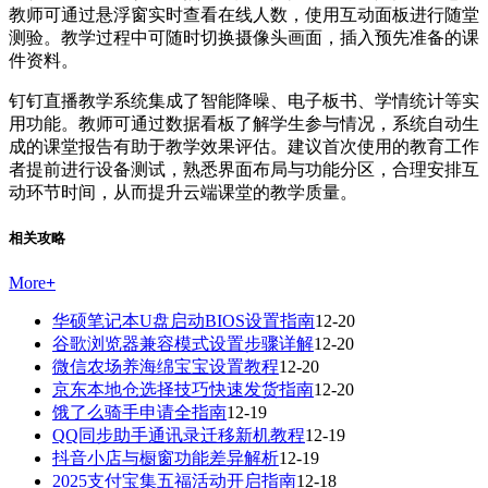
教师可通过悬浮窗实时查看在线人数，使用互动面板进行随堂
测验。教学过程中可随时切换摄像头画面，插入预先准备的课
件资料。
钉钉直播教学系统集成了智能降噪、电子板书、学情统计等实
用功能。教师可通过数据看板了解学生参与情况，系统自动生
成的课堂报告有助于教学效果评估。建议首次使用的教育工作
者提前进行设备测试，熟悉界面布局与功能分区，合理安排互
动环节时间，从而提升云端课堂的教学质量。
相关攻略
More
+
华硕笔记本U盘启动BIOS设置指南
12-20
谷歌浏览器兼容模式设置步骤详解
12-20
微信农场养海绵宝宝设置教程
12-20
京东本地仓选择技巧快速发货指南
12-20
饿了么骑手申请全指南
12-19
QQ同步助手通讯录迁移新机教程
12-19
抖音小店与橱窗功能差异解析
12-19
2025支付宝集五福活动开启指南
12-18