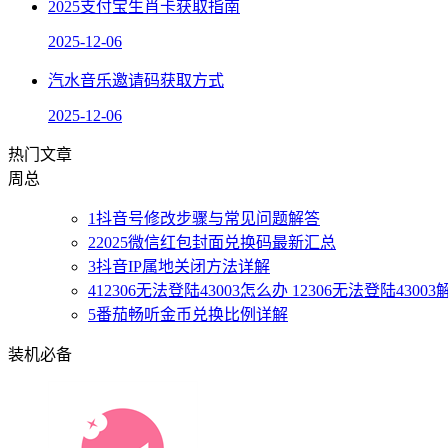
2025支付宝生肖卡获取指南
2025-12-06
汽水音乐邀请码获取方式
2025-12-06
热门文章
周
总
1
抖音号修改步骤与常见问题解答
2
2025微信红包封面兑换码最新汇总
3
抖音IP属地关闭方法详解
4
12306无法登陆43003怎么办 12306无法登陆4300
5
番茄畅听金币兑换比例详解
装机必备