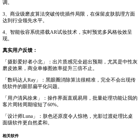
调。
3、商业级磨皮算法突破传统插件局限，在保留皮肤肌理方面
达到行业领先水平。
4、智能妆容系统搭载AR试妆技术，实时预览多风格妆效呈
现。
真实用户反馈：
「摄影爱好者小北」：出片质感完全超出预期，尤其是中性灰
磨皮效果，商业单修图效率提升三倍不止。
「数码达人Ray」：黑眼圈消除算法很精准，完全不会出现传
统软件的眼部扁平化问题。
「用户清风徐来」：操作界面直观易用，批量处理功能让我的
客片周转周期缩短了60%。
「设计师Luna」：肤色还原度令人惊艳，光影过渡处理比桌
面级软件更自然柔和。
相关软件