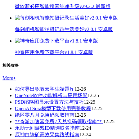
微软新必应智能搜索纯净升级v29.2.2 最新版
每刻相机智能拍摄记录生活美好v2.0.1 安卓版
神奇应用免费下载平台v1.8.1 安卓版
相关攻略
More
+
如何导出职教云学生端题库
12-26
OneNote软件功能解析与应用场景
12-25
PSD缩略图显示设置方法与技巧
12-25
OpenAI Sora模型下载使用完整教程
12-25
绝区零八月兑换码领取指南
12-25
**奇游加速器免费7天兑换码领取指南**
12-25
永劫无间游戏ID精选取名指南
12-24
原神白铁矿高效采集路线指南
12-24