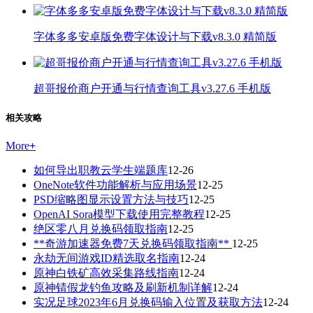
字体多多安卓版免费字体设计与下载v8.3.0 精简版
超哥报价商户开通与行情查询工具v3.27.6 手机版
相关攻略
More
+
如何导出职教云学生端题库
12-26
OneNote软件功能解析与应用场景
12-25
PSD缩略图显示设置方法与技巧
12-25
OpenAI Sora模型下载使用完整教程
12-25
绝区零八月兑换码领取指南
12-25
**奇游加速器免费7天兑换码领取指南**
12-25
永劫无间游戏ID精选取名指南
12-24
原神白铁矿高效采集路线指南
12-24
原神锖假龙钓鱼攻略及刷新机制详解
12-24
实况足球2023年6月兑换码输入位置及获取方法
12-24