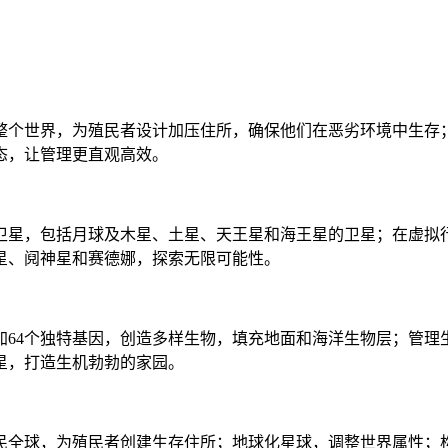
整个世界，为殖民者设计加压住所，确保他们在恶劣环境中生存
态，让管理更直观高效。
卫星，包括月球及木星、土星、天王星和海王星的卫星；在虚拟
星、阋神星和赛德娜，探索无限可能性。
加64个独特基因，创造多样生物，填充地面和海洋生物层；管
星，打造生机勃勃的家园。
民全球，为殖民者创建生存住所；地球化星球，调整世界属性；