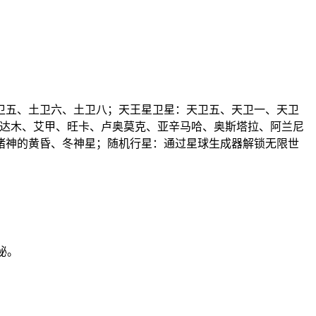
卫五、土卫六、土卫八；天王星卫星：天卫五、天卫一、天卫
系：达木、艾甲、旺卡、卢奥莫克、亚辛马哈、奥斯塔拉、阿兰尼
诸神的黄昏、冬神星；随机行星：通过星球生成器解锁无限世
秘。