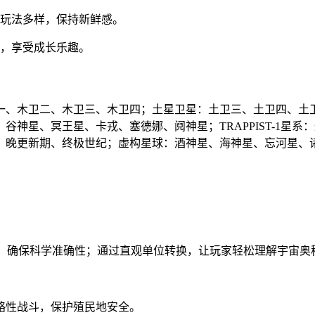
，玩法多样，保持新鲜感。
步，享受成长乐趣。
一、木卫二、木卫三、木卫四；土星卫星：土卫三、土卫四、土
神星、冥王星、卡戎、塞德娜、阋神星；TRAPPIST-1星
、晚更新期、终极世纪；虚构星球：酒神星、海神星、忘河星、
5℃，确保科学准确性；通过直观单位转换，让玩家轻松理解宇宙奥
略性战斗，保护殖民地安全。