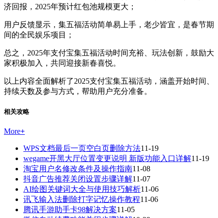
济回报，2025年预计红包池规模更大；
用户反馈显示，集五福活动简单易上手，老少皆宜，是春节期
间的全民娱乐项目；
总之，2025年支付宝集五福活动时间充裕、玩法创新，鼓励大
家积极加入，共同迎接新春喜悦。
以上内容全面解析了2025支付宝集五福活动，涵盖开始时间、
持续天数及参与方式，帮助用户充分准备。
相关攻略
More
+
WPS文档最后一页空白页删除方法
11-19
wegame开黑大厅位置变更说明 新版功能入口详解
11-19
淘宝用户名修改条件及操作指南
11-08
抖音广告推荐关闭设置步骤详解
11-07
AI绘图关键词大全与使用技巧解析
11-06
讯飞输入法删除打字记忆操作教程
11-06
腾讯手游助手卡98解决方案
11-05