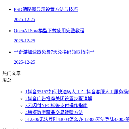
PSD缩略图显示设置方法与技巧
2025-12-25
OpenAI Sora模型下载使用完整教程
2025-12-25
**奇游加速器免费7天兑换码领取指南**
2025-12-25
热门文章
周
总
1
抖音95152如何快速转人工？ 抖音客服人工服务
2
抖音广告推荐关闭设置步骤详解
3
云闪付NFC标签支付操作指南
4
鲸探数字藏品交易转赠方法
5
12306无法登陆43003怎么办 12306无法登陆4300