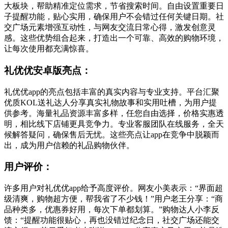
大板块，帮助精准定位需求，节省搜索时间。自由设置重要日
子提醒功能，贴心实用，确保用户不会错过任何关键日期。社
交广场元素增强互动性，与网友交流日常心得，激发创意灵
感。这些优势组合起来，打造出一个可靠、高效的购物环境，
让每次使用都充满惊喜。
礼优优安卓版亮点：
礼优优app的亮点包括丰富的真实内容与专业支持。平台汇聚
优质KOL送礼达人分享真实礼物故事和实用吐槽，为用户提
供参考。海量礼品资源丰富多样，任您自由选择，价格实惠透
明，相比线下店铺更具竞争力。专业客服团队在线服务，全天
候解答疑问，确保售后无忧。这些亮点让app在竞争中脱颖而
出，成为用户信赖的礼品购物伙伴。
用户评价：
许多用户对礼优优app给予高度评价。网友小美表示：“界面超
级清爽，购物超方便，帮我省了不少钱！”用户老王分享：“商
品种类多，优惠券好用，每次下单都划算。”购物达人小李反
馈：“提醒功能很贴心，再也没错过纪念日，社交广场还能交